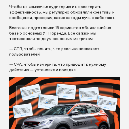
Чтобы не «выжечь» аудиторию и не растерять
эффективность, мы регулярно обновляли креативы и
Заполните поля
сообщения, проверяя, какие заходы лучше работают.
Всего мы подготовили 15 вариантов объявлений на
базе 5 основных УТП бренда. Все связки мы
тестировали по двум основным метрикам:
— CTR, чтобы понять, что реально вовлекает
Заполните поля
пользователей
Описание
— CPA, чтобы измерить, что приводит к нужному
действию — установке и поездке
Прикрепить бриф