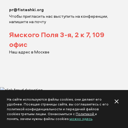
Прикрепить бриф
pr@fistashki.org
Чтобы пригласить нас выступить на конференции,
напишите на почту
Ямского Поля 3-я, 2 к 7​, 109
отправить заявку
офис
Наш адрес в Москве
прислать бриф
отправить заявку
почитать наш tg
На сайте используются файлы cookies, они делают его
удобнее. Посещая страницы сайта, вы соглашаетесь с его
политикой конфиденциальности и передачей файлов
cookies третьим лицам. Ознакомиться с
Политикой
и
понять, зачем нужны файлы cookies
можно здесь
.