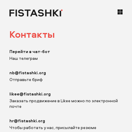
Контакты
кейсы
Заполните поля
статьи
Перейти в чат-бот
Наш телеграм
карьера
nb@fistashki.org
Отправьте бриф
Заполните поля
контакты
Описание
likee@fistashki.org
Заказать продвижение в Likee можно по электронной
почте
hr@fistashki.org
Чтобы работать у нас, присылайте резюме