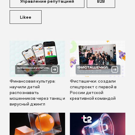
Управление репутацией
B2B
Likee
Финансовая культура:
Фисташечки: создали
научили детей
спецпроект с первой в
распознавать
России детской
мошенников через танец и
креативной командой
вирусный джингл