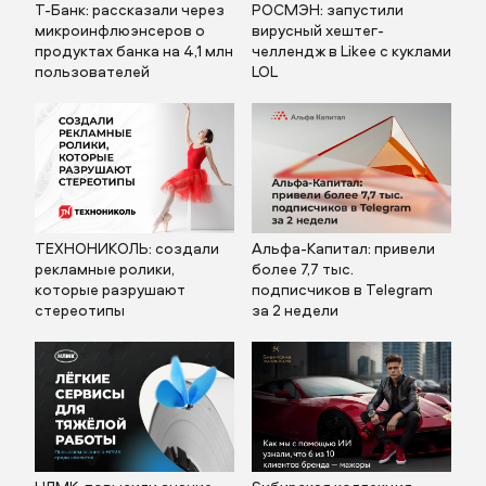
Т-Банк: рассказали через
РОСМЭН: запустили
микроинфлюэнсеров о
вирусный хештег-
продуктах банка на 4,1 млн
челлендж в Likee с куклами
пользователей
LOL
ТЕХНОНИКОЛЬ: создали
Альфа-Капитал: привели
рекламные ролики,
более 7,7 тыс.
которые разрушают
подписчиков в Telegram
стереотипы
за 2 недели