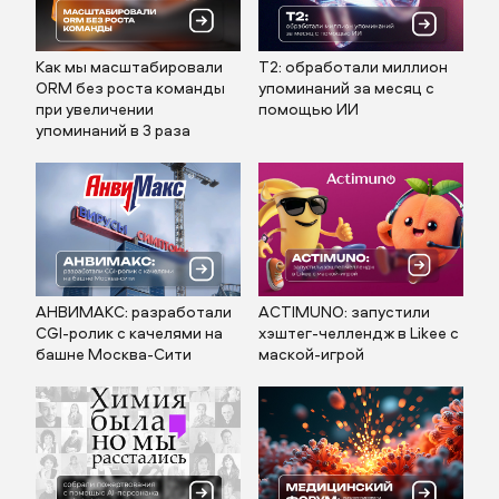
Как мы масштабировали
Т2: обработали миллион
ORM без роста команды
упоминаний за месяц с
при увеличении
помощью ИИ
упоминаний в 3 раза
АНВИМАКС: разработали
ACTIMUNO: запустили
CGI-ролик с качелями на
хэштег-челлендж в Likee с
башне Москва-Сити
маской-игрой