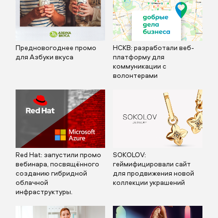
Предновогоднее промо
НСКВ: разработали веб-
для Азбуки вкуса
платформу для
коммуникации с
волонтерами
Red Hat: запустили промо
SOKOLOV:
вебинара, посвящённого
геймифицировали сайт
созданию гибридной
для продвижения новой
облачной
коллекции украшений
инфраструктуры.