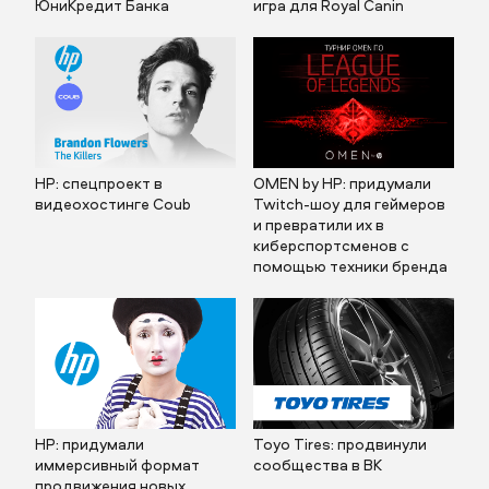
ЮниКредит Банка
игра для Royal Canin
HP: спецпроект в
OMEN by НР: придумали
видеохостинге Coub
Twitch-шоу для геймеров
и превратили их в
киберспортсменов с
помощью техники бренда
HP: придумали
Toyo Tires: продвинули
иммерсивный формат
сообщества в ВК
продвижения новых