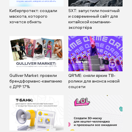
Киберпротект: создали
SXT: запустили понятный
маскота, которого
и современный сайт для
хочется обнять
китайской компании-
экспортёра
Gulliver Market: провели
QR'ME: сняли яркие ТВ-
брендформанс-кампанию
ролики для анонса новой
с ДРР 17%
соцсети