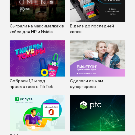
Сыграли на максималках в
В деле до последней
кейсе для HP и Nvidia
капли
Собрали 1,2 млрд
Сделали из мам
Заполните поля
просмотров в TikTok
супергероев
Заполните поля