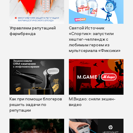
Управляем репутацией
Святой Источник
фармбренда
«Спортик»: запустили
хештег-челлендж с
любимым героем из
мультсериала «Фиксики»
Как при помощи блогеров
М.Видео: сняли экшен-
решить задачи по
видео
репутации