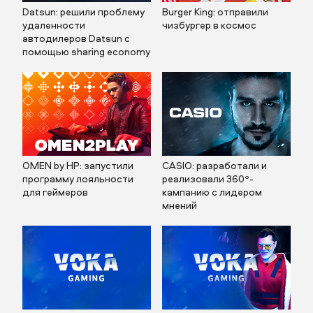
Datsun: решили проблему
Burger King: отправили
удаленности
чизбургер в космос
автодилеров Datsun с
помощью sharing economy
OMEN by HP: запустили
CASIO: разработали и
программу лояльности
реализовали 360º-
для геймеров
кампанию с лидером
мнений