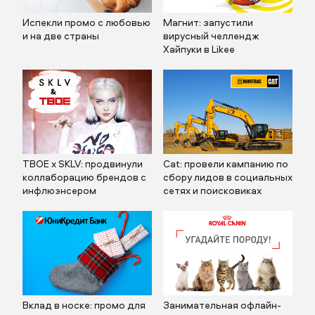
Испекли промо с любовью
Магнит: запустили
и на две страны
вирусный челлендж
Хайпуки в Likee
ТВОЕ х SKLV: продвинули
Cat: провели кампанию по
коллаборацию брендов с
сбору лидов в социальных
инфлюэнсером
сетях и поисковиках
Вклад в носке: промо для
Занимательная офлайн-