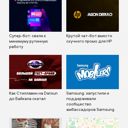
Супер-бот: свели к
Крутой чат-бот вместо
минимуму рутинную
скучного промо для HP
работу
Как Стиллавин на Datsun
Samsung: запустили и
до Байкала скатал
поддерживали
сообщество
амбассадоров Samsung