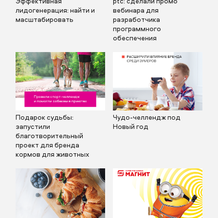
Эффективная
ptc: сделали промо
Описание
лидогенерация: найти и
вебинара для
масштабировать
разработчика
программного
обеспечения
Прикрепить бриф
Подарок судьбы:
Чудо-челлендж под
запустили
Новый год
благотворительный
отправить заявку
проект для бренда
кормов для животных
отправить заявку