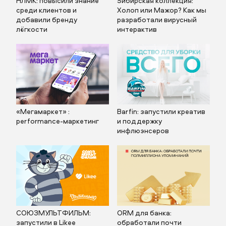
НЛМК: повысили знание
Sибирская коллекция:
среди клиентов и
Холоп или Мажор? Как мы
добавили бренду
разработали вирусный
лёгкости
интерактив
«Мегамаркет» :
Barfin: запустили креатив
performance-маркетинг
и поддержку
инфлюэнсеров
СОЮЗМУЛЬТФИЛЬМ:
ORM для банка:
запустили в Likee
обработали почти