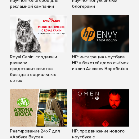
научпоп-блогеров для
научно-популярными
рекламной кампании
блогерами
Royal Canin: создали и
HP: интеграция ноутбука
развили
HP в бэкстейдж со съёмок
представительства
и клип Алексея Воробьёва
бренда в социальных
сетях
Реагирование 24х7 для
HP: продвижение нового
«Азбука Вкуса»
ноутбука с