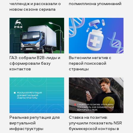
челлендж и рассказали о
полмиллиона упоминаний
новом сезоне сериала
ГАЗ: собрали B2B-лиды и
Вытеснили негатив с
сформировали базу
первой поисковой
контактов
страницы
Реальная репутация для
Ставка на позитив:
виртуальной
улучшили показатель NSR
инфраструктуры
букмекерской конторы в