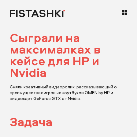
Сыграли на
кейсы
максималках в
статьи
кейсе для HP и
Nvidia
карьера
Сняли креативный видеоролик, рассказывающий о
контакты
преимуществах игровых ноутбуков OMEN by HP и
видеокарт GeForce GTX от Nvidia.
Задача