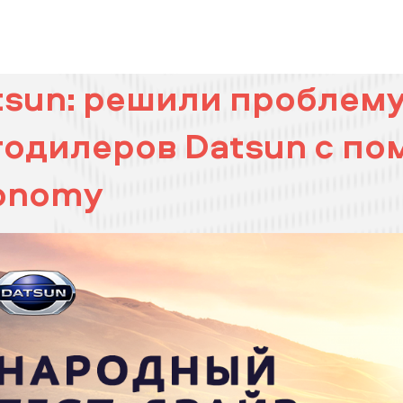
tsun: решили проблем
тодилеров Datsun с по
onomy