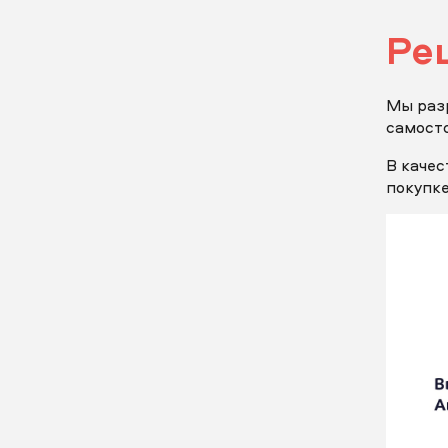
Пр
Ре
Мы разр
отпр
самосто
В качес
покупке
отпр