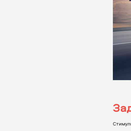
За
Стимули