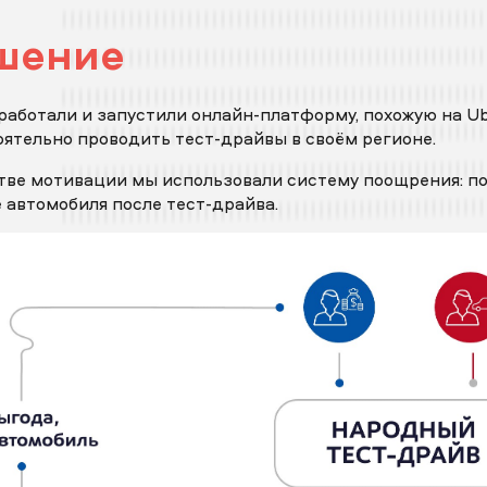
икрепить бриф
шение
аботали и запустили онлайн-платформу, похожую на Ub
авить заявку
ятельно проводить тест-драйвы в своём регионе.
тве мотивации мы использовали систему поощрения: по
 автомобиля после тест-драйва.
авить заявку