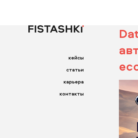
Da
ав
кейсы
ec
статьи
карьера
контакты