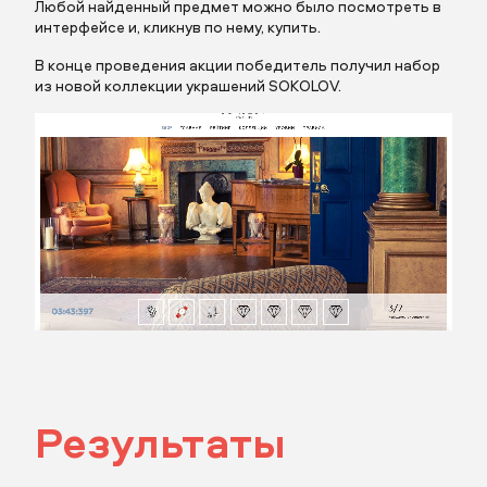
Любой найденный предмет можно было посмотреть в
интерфейсе и, кликнув по нему, купить.
Заполните поля
В конце проведения акции победитель получил набор
из новой коллекции украшений SOKOLOV.
Описание
Прикрепить бриф
отправить заявку
Результаты