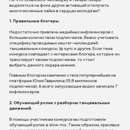
Заполните поля
выделиться на фоне других активаций и получить
многочисленные лайки в сердцах молодёжи?
1. Правильные блогеры.
Недостаточно привлечь медийных инфлюенсеров с
Заполните поля
большим количеством подписчиков. Важно учитывать
специфику проводимых хештег-челленджей:
Описание
танцевальные конкурсы, lip sync и другие. Если тема
конкурса совпадает с интересами блогера, которые он
транслирует своим подписчикам, то стоит
выбрать данного лидера мнения.
Главным блогером кампании стала популярнейшая на
платформе
Юлия Гаврилина
(15,8 миллионов
подписчиков). А всего запускающие видео записали 7
инфлюенсеров.
Прикрепить бриф
2. Обучающий ролик с разбором танцевальных
движений.
В помощь участникам конкурса мы подготовили
обучающий ролик в slow-mo. Таким образом, красивые
отправить заявку