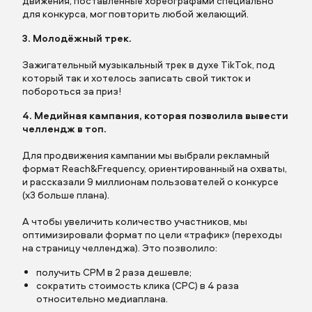
движения, поставленные хореографами специально
для конкурса, мог повторить любой желающий.
3. Молодёжный трек.
Зажигательный музыкальный трек в духе TikTok, под
который так и хотелось записать свой тикток и
отправить заявку
побороться за приз!
4. Медийная кампания, которая позволила вывести
челлендж в топ.
Для продвижения кампании мы выбрали рекламный
формат Reach&Frequency, ориентированный на охваты,
и рассказали 9 миллионам пользователей о конкурсе
(х3 больше плана).
А чтобы увеличить количество участников, мы
оптимизировали формат по цели «трафик» (переходы
на страницу челленджа). Это позволило:
получить CPM в 2 раза дешевле;
сократить стоимость клика (CPC) в 4 раза
относительно медиаплана.