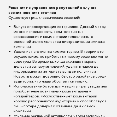
Заполните поля
Решения по управлению репутацией в случае
возникновения негатива
Существует ряд классических решений:
Выпуск опровергающих материалов. Данный метод
можно использовать, если негативные
Заполните поля
высказывания и комментарии голословны, а
основной целью является дискредитация имиджа
Описание
компании.
Удаление негативных комментариев. В теории это
осуществимо, но прибегать к такому решению мы не
советуем. Во времена, когда скриншот экрана
делается за пару мгновений, удалить навсегда
информацию из интернета вряд ли получится.
Новость может довольно быстро разойтись среди
аудитории, что лишь обострит ситуацию.
Использование ботов для «защиты» репутации или
Прикрепить бриф
приобретение позитивных комментариев у
копирайтеров. «Искусственные» комментарии
хорошо распознаются аудиторией и способствуют
лишь потере доверия к отзывам, да и к самой
компании.
Усиление рекламной активности, чтобы заполнить