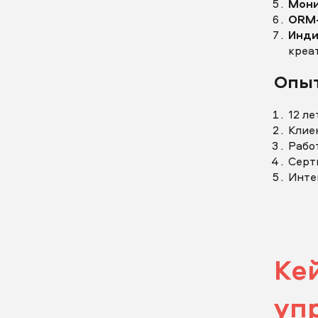
Мони
ORM-
Инди
креат
Опы
За
12 л
Клие
Рабо
Серт
Инте
Описан
За
Ке
уп