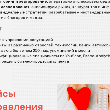
торинг и реагирование:
оперативно отслеживаем медиа
исследования:
анализируем рынок, конкурентов и инф
видуальные стратегии:
разрабатываем нестандартные
ив, блогеров и медиа.
т
полните поля
ет в управлении репутацией
нты из различных отраслей: технологии, банки, автомо
таем с более чем 250 тыс. упоминаний в месяц
ифицированные специалисты по YouScan, Brand-Analyti
грация в бизнес-процессы клиента
ие
полните поля
йсы
равления