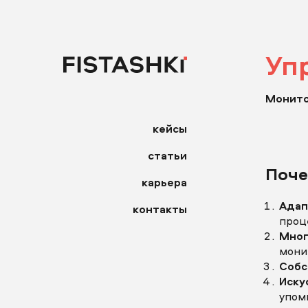
Уп
Монито
кейсы
статьи
Поче
карьера
Адап
контакты
проц
Мног
мони
Собс
Иску
упом