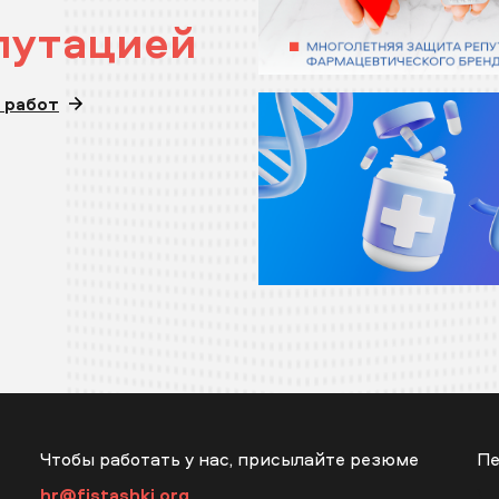
путацией
икрепить бриф
 работ
авить заявку
авить заявку
Чтобы работать у нас, присылайте резюме
Пе
hr@fistashki.org
)