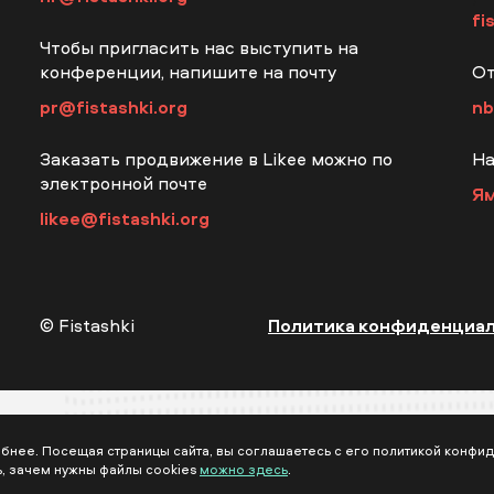
fi
Чтобы пригласить нас выступить на
конференции, напишите на почту
От
pr@fistashki.org
nb
Заказать продвижение в Likee можно по
На
электронной почте
Ям
likee@fistashki.org
© Fistashki
Политика конфиденциа
добнее. Посещая страницы сайта, вы соглашаетесь с его политикой конф
ь, зачем нужны файлы cookies
можно здесь
.